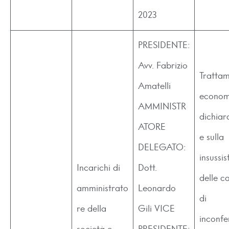
2023
PRESIDENTE:
Avv. Fabrizio
Tratta
Amatelli
econom
AMMINISTR
dichiar
ATORE
e sulla
DELEGATO:
insussi
Incarichi di
Dott.
delle c
amministrato
Leonardo
di
re della
Gili VICE
inconfer