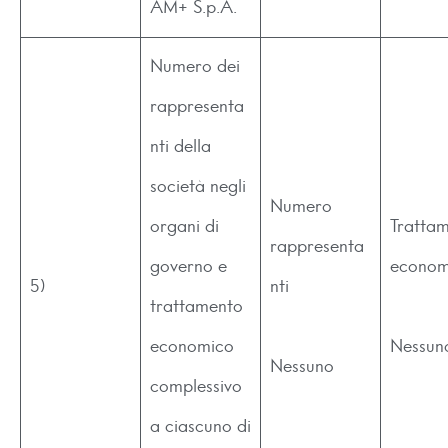
AM+ S.p.A.
Numero dei
rappresenta
nti della
società negli
Numero
organi di
Tratta
rappresenta
governo e
econom
5)
nti
trattamento
economico
Nessun
Nessuno
complessivo
a ciascuno di