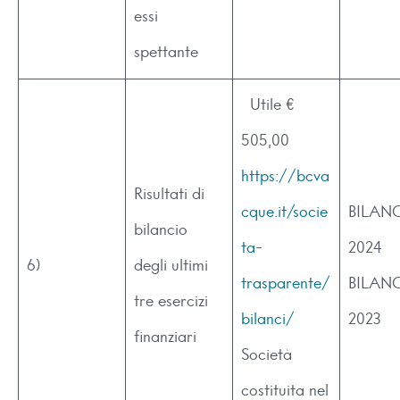
essi
spettante
Utile €
505,00
https://bcva
Risultati di
cque.it/socie
BILAN
bilancio
ta-
2024
6)
degli ultimi
trasparente/
BILAN
tre esercizi
bilanci/
2023
finanziari
Società
costituita nel