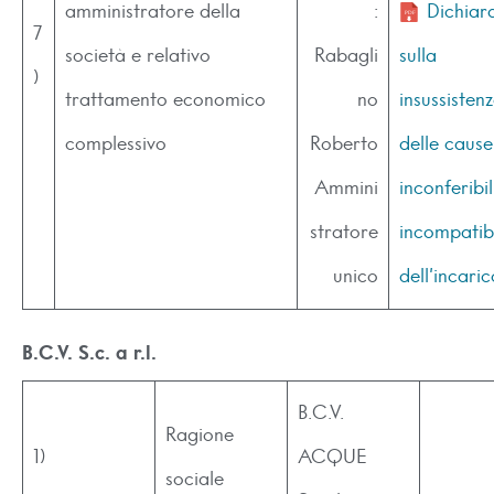
amministratore della
:
Dichiar
7
società e relativo
Rabagli
sulla
)
trattamento economico
no
insussisten
complessivo
Roberto
delle cause
Ammini
inconferibil
stratore
incompatibi
unico
dell’incaric
B.C.V. S.c. a r.l.
B.C.V.
Ragione
1)
ACQUE
sociale