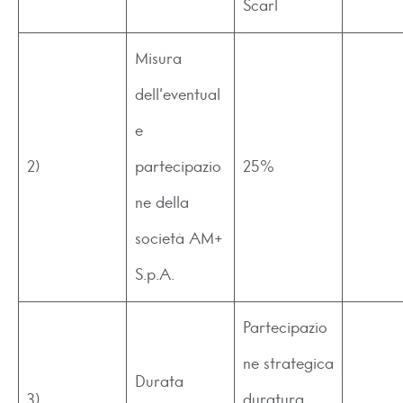
Scarl
Misura
dell’eventual
e
2)
partecipazio
25%
ne della
società AM+
S.p.A.
Partecipazio
ne strategica
Durata
3)
duratura