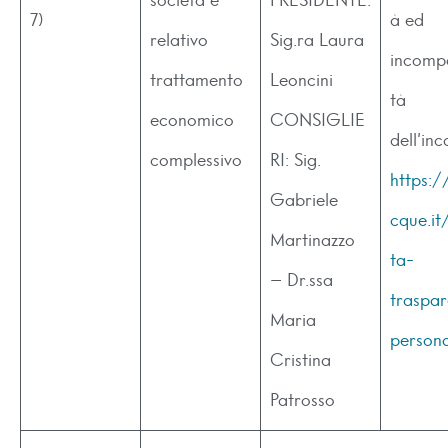
società e
PRESIDENTE:
7)
à ed
relativo
Sig.ra Laura
incompa
trattamento
Leoncini
tà
economico
CONSIGLIE
dell’inc
complessivo
RI: Sig.
https:/
Gabriele
cque.it
Martinazzo
ta-
– Dr.ssa
traspa
Maria
person
Cristina
Patrosso