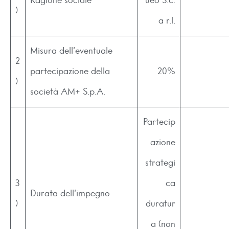
Ragione sociale
ueo S.c.
)
a r.l.
Misura dell’eventuale
2
partecipazione della
20%
)
società AM+ S.p.A.
Partecip
azione
strategi
3
ca
Durata dell’impegno
)
duratur
a (non