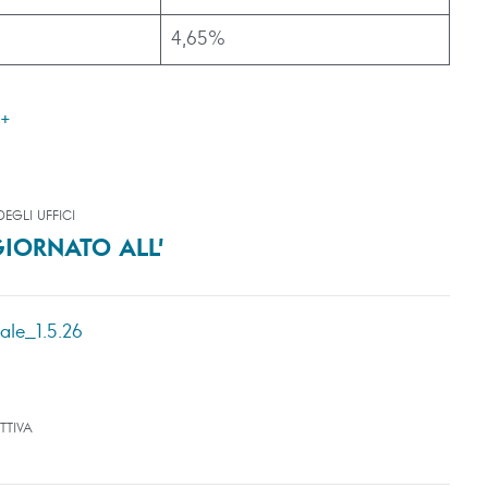
4,65%
M+
EGLI UFFICI
IORNATO ALL’
le_1.5.26
TTIVA