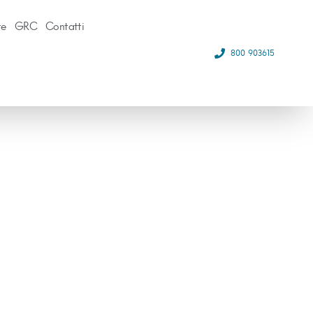
te
GRC
Contatti
800 903615