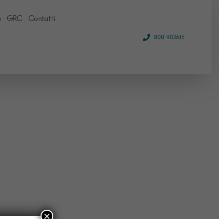
e
GRC
Contatti
800 903615
×