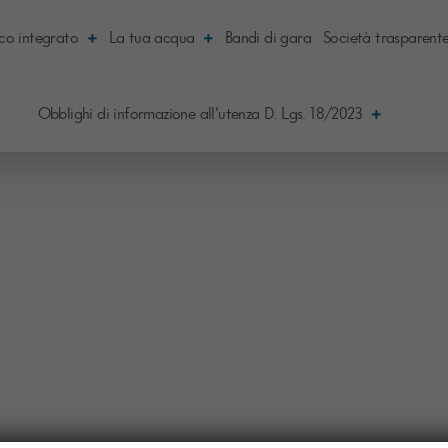
ico integrato
La tua acqua
Bandi di gara
Società trasparent
Obblighi di informazione all’utenza D. Lgs. 18/2023
I