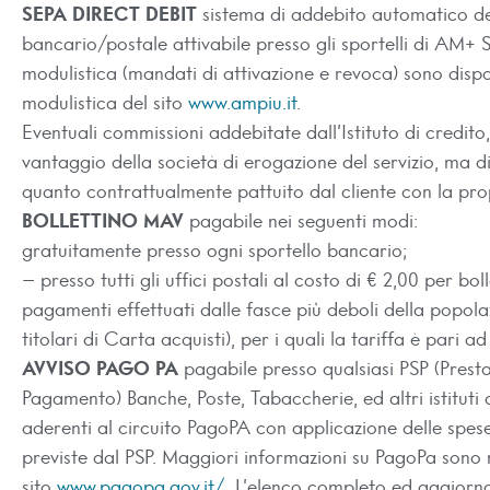
SEPA DIRECT DEBIT
sistema di addebito automatico del
bancario/postale attivabile presso gli sportelli di AM+ S
modulistica (mandati di attivazione e revoca) sono dispon
modulistica del sito
www.ampiu.it
.
Eventuali commissioni addebitate dall’Istituto di credito
vantaggio della società di erogazione del servizio, ma 
quanto contrattualmente pattuito dal cliente con la pro
BOLLETTINO MAV
pagabile nei seguenti modi:
gratuitamente presso ogni sportello bancario;
– presso tutti gli uffici postali al costo di € 2,00 per bolle
pagamenti effettuati dalle fasce più deboli della popola
titolari di Carta acquisti), per i quali la tariffa è pari ad
AVVISO PAGO PA
pagabile presso qualsiasi PSP (Presta
Pagamento) Banche, Poste, Tabaccherie, ed altri istitut
aderenti al circuito PagoPA con applicazione delle spes
previste dal PSP. Maggiori informazioni su PagoPa sono re
sito
www.pagopa.gov.it/
. L’elenco completo ed aggiorn