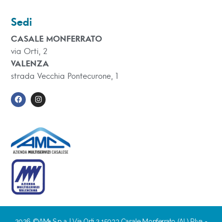
Sedi
CASALE MONFERRATO
via Orti, 2
VALENZA
strada Vecchia Pontecurone, 1
2026 ©AM+ S.p.a. | Via Orti 2 15033 Casale Monferrato (AL) P.Iva -