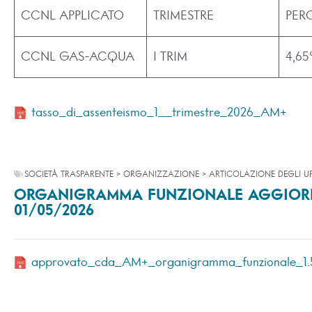
CCNL APPLICATO
TRIMESTRE
PER
CCNL GAS-ACQUA
I TRIM
4,6
tasso_di_assenteismo_1__trimestre_2026_AM+
SOCIETÀ TRASPARENTE > ORGANIZZAZIONE > ARTICOLAZIONE DEGLI UF
ORGANIGRAMMA FUNZIONALE AGGIORN
01/05/2026
approvato_cda_AM+_organigramma_funzionale_1.