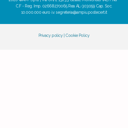
C.F - Reg. Imp. 02668270065 Rea AL-303059 Cap. Soc.
10.000.000 euro i.v. segreteria@ampiu.postecert.it
Privacy policy
|
Cookie Policy