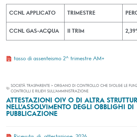
CCNL APPLICATO
TRIMESTRE
PER
CCNL GAS-ACQUA
II TRIM
2,3
tasso di assenteismo 2^ trimestre AM+
SOCIETÀ TRASPARENTE > ORGANO DI CONTROLLO CHE SVOLGE LE FUNZI
CONTROLLI E RILIEVI SULL'AMMINISTRAZIONE
ATTESTAZIONI OIV O DI ALTRA STRUTT
NELL’ASSOLVIMENTO DEGLI OBBLIGHI DI
PUBBLICAZIONE
Ricevuta_di_attestazione_2026