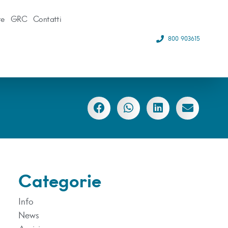
te
GRC
Contatti
800 903615
Categorie
Info
News