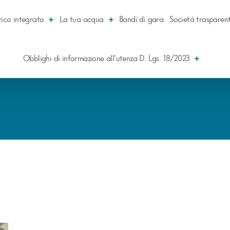
rico integrato
La tua acqua
Bandi di gara
Società trasparen
Obblighi di informazione all’utenza D. Lgs. 18/2023