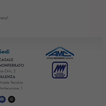
vacy).
Sedi
CASALE
MONFERRATO
via Orti, 2
VALENZA
strada Vecchia
Pontecurone, 1