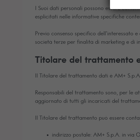
I Suoi dati personali possono essere comunica
esplicitati nelle informative specifiche cont
Previo consenso specifico dell’interessato e
società terze per finalità di marketing e d
Titolare del trattamento
Il Titolare del trattamento dati è AM+ S.p.A
Responsabili del trattamento sono, per le at
aggiornato di tutti gli incaricati del trattam
Il Titolare del trattamento può essere contat
indirizzo postale: AM+ S.p.A. in via 