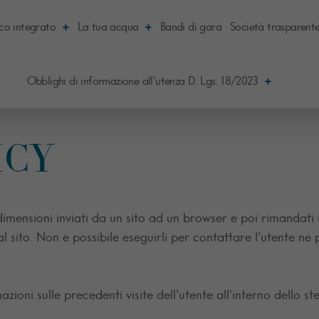
ico integrato
La tua acqua
Bandi di gara
Società trasparent
Obblighi di informazione all’utenza D. Lgs. 18/2023
ICY
dimensioni inviati da un sito ad un browser e poi rimandati
l sito. Non è possibile eseguirli per contattare l’utente né
azioni sulle precedenti visite dell’utente all’interno dello ste