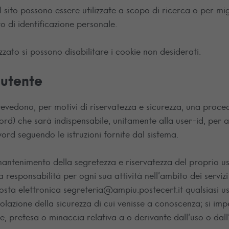
sito possono essere utilizzate a scopo di ricerca o per miglio
 di identificazione personale.
zzato si possono disabilitare i cookie non desiderati.
’utente
 prevedono, per motivi di riservatezza e sicurezza, una proce
d) che sarà indispensabile, unitamente alla user-id, per ac
d seguendo le istruzioni fornite dal sistema.
 mantenimento della segretezza e riservatezza del proprio us
 responsabilità per ogni sua attività nell’ambito dei serviz
posta elettronica segreteria@ampiu.postecert.it qualsiasi us
iolazione della sicurezza di cui venisse a conoscenza; si im
ne, pretesa o minaccia relativa a o derivante dall’uso o dal