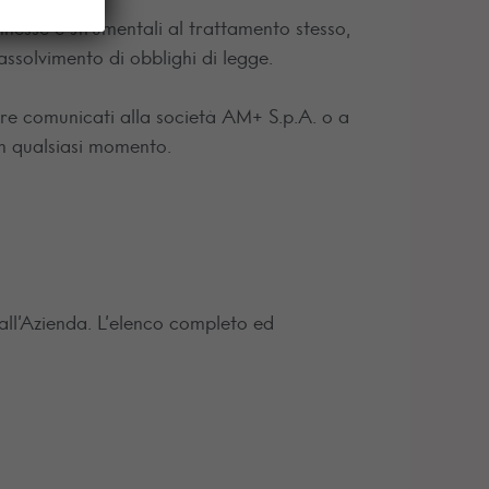
onnesse e strumentali al trattamento stesso,
assolvimento di obblighi di legge.
sere comunicati alla società AM+ S.p.A. o a
in qualsiasi momento.
 all’Azienda. L’elenco completo ed