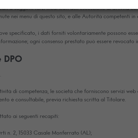
ti a soggetti terzi incaricati dell’esecuzione di attività c
enute nei menu di questo sito, e alle Autorità competenti in 
 ove specificato, i dati forniti volontariamente possono es
i informazione; ogni consenso prestato può essere revocato 
 e DPO
.
tività di competenza, le società che forniscono servizi web
ento è consultabile, previa richiesta scritta al Titolare.
tato ai seguenti recapiti:
Orti n. 2, 15033 Casale Monferrato (AL);