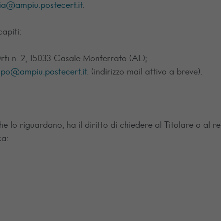
ia@ampiu.postecert.it
.
apiti:
Orti n. 2, 15033 Casale Monferrato (AL);
po@ampiu.postecert.it
. (indirizzo mail attivo a breve).
 che lo riguardano, ha il diritto di chiedere al Titolare o a
ca: