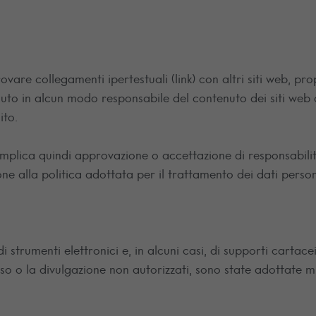
vare collegamenti ipertestuali (link) con altri siti web, pro
enuto in alcun modo responsabile del contenuto dei siti web a
ito.
n implica quindi approvazione o accettazione di responsabili
one alla politica adottata per il trattamento dei dati persona
di strumenti elettronici e, in alcuni casi, di supporti cartac
so o la divulgazione non autorizzati, sono state adottate mi