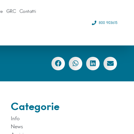
te
GRC
Contatti
800 903615
Categorie
Info
News