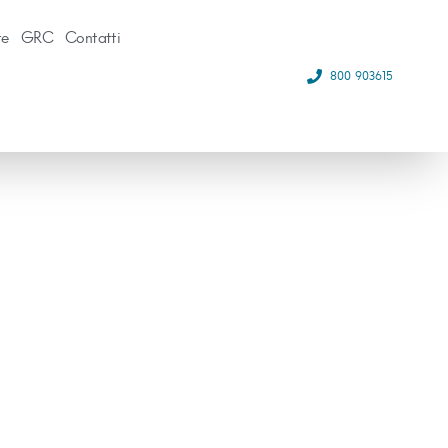
te
GRC
Contatti
800 903615