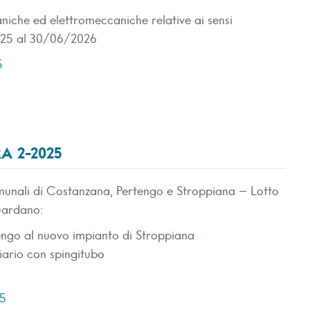
aniche ed elettromeccaniche relative ai sensi
025 al 30/06/2026
5
A 2-2025
unali di Costanzana, Pertengo e Stroppiana – Lotto
guardano:
engo al nuovo impianto di Stroppiana
iario con spingitubo
25